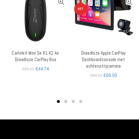
HOT
Carlinkit Mini Se X1 X2 Air
Draadloze Apple CarPlay
TOEVOEGEN AAN WINKELWAGEN
QUICK SHOP
Draadloze CarPlay Box
Dashboardconsole met
achteruitrijcamera
€
44.74
€
89.99
€
66.99
€
89.99