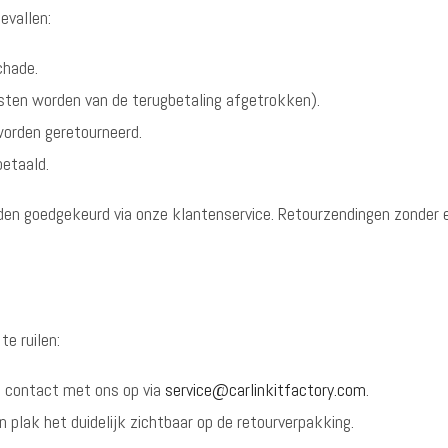
evallen:
chade.
ten worden van de terugbetaling afgetrokken).
 worden geretourneerd.
etaald.
rden goedgekeurd via onze klantenservice. Retourzendingen zonder
te ruilen:
 contact met ons op via
service@carlinkitfactory.com
.
en plak het duidelijk zichtbaar op de retourverpakking.