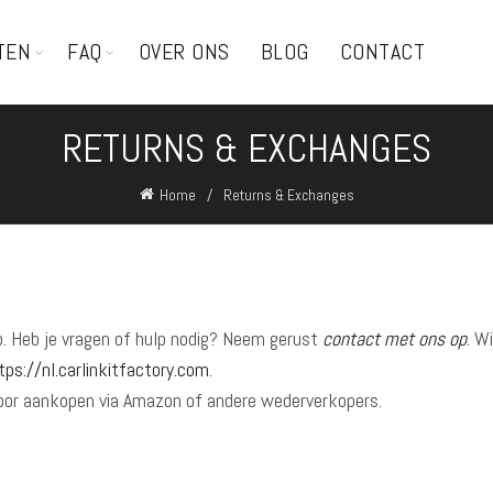
TEN
FAQ
OVER ONS
BLOG
CONTACT
RETURNS & EXCHANGES
Home
Returns & Exchanges
. Heb je vragen of hulp nodig? Neem gerust
contact met ons op
. W
tps://nl.carlinkitfactory.com
.
 voor aankopen via Amazon of andere wederverkopers.