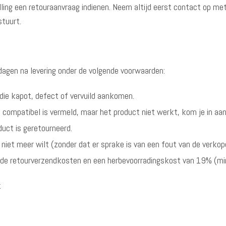
ling een retouraanvraag indienen. Neem altijd eerst contact op met
stuurt.
 dagen na levering onder de volgende voorwaarden:
n die kapot, defect of vervuild aankomen.
ls compatibel is vermeld, maar het product niet werkt, kom je in aa
uct is geretourneerd.
t niet meer wilt (zonder dat er sprake is van een fout van de verkop
r de retourverzendkosten en een herbevoorradingskost van 19% (mi
.