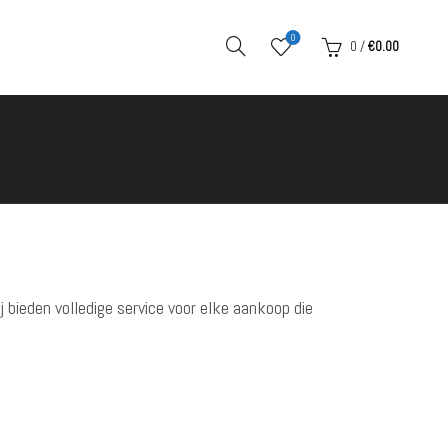
0
0
/
€
0.00
ij bieden volledige service voor elke aankoop die