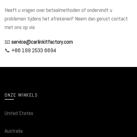
Heeft u vragen over betaalmethoden of ondervindt u
problemen tijdens het afrekenen? Neem dan gerust contact
met ons op via:
📧
service@carlinkitfactory.com
📞
+86 199 2533 6694
ONZE WINKELS
United States
Australia