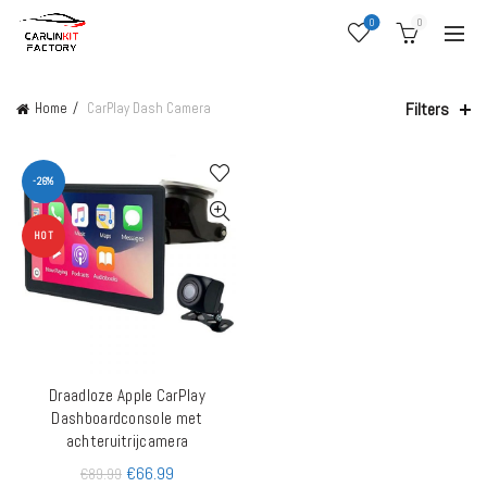
0
0
Filters
Home
CarPlay Dash Camera
-26%
HOT
Draadloze Apple CarPlay
TOEVOEGEN AAN WINKELWAGEN
Dashboardconsole met
achteruitrijcamera
€
66.99
€
89.99