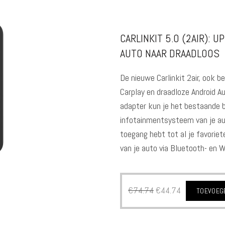
CARLINKIT 5.0 (2AIR): 
AUTO NAAR DRAADLOOS
De nieuwe Carlinkit 2air, ook be
Carplay en draadloze Android A
adapter kun je het bestaande b
infotainmentsysteem van je au
toegang hebt tot al je favorie
van je auto via Bluetooth- en W
€
74.74
€
44.74
TOEVOEG