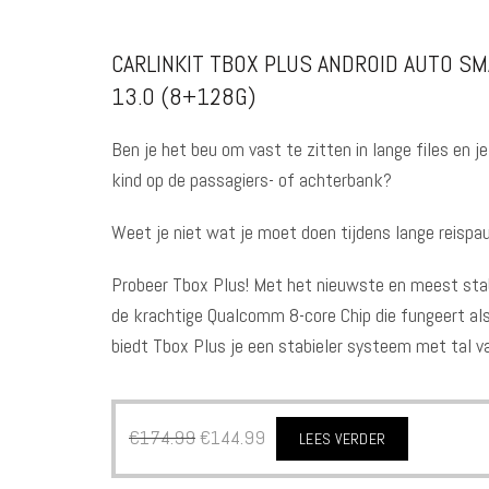
CARLINKIT TBOX PLUS ANDROID AUTO SM
13.0 (8+128G)
Ben je het beu om vast te zitten in lange files en je
kind op de passagiers- of achterbank?
Weet je niet wat je moet doen tijdens lange reispa
Probeer Tbox Plus! Met het nieuwste en meest sta
de krachtige Qualcomm 8-core Chip die fungeert al
biedt Tbox Plus je een stabieler systeem met tal v
€
174.99
€
144.99
LEES VERDER