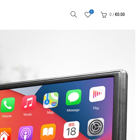
0
0
/
€
0.00