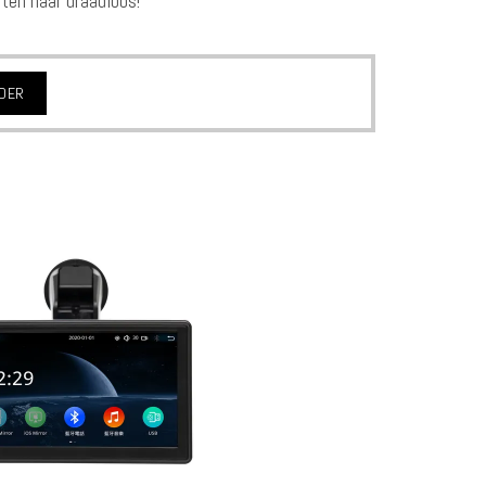
ten naar draadloos!
RDER