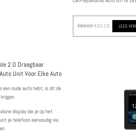
CarPlay/Android Auto om te zet
€
89.99
€
43.19
LEES VE
ole 2.0 Draagbaar
uto Unit Voor Elke Auto
e een oude auto hebt, is dit de
krijgen.
lone display die je op het
unt je telefoon eenvoudig via
en.