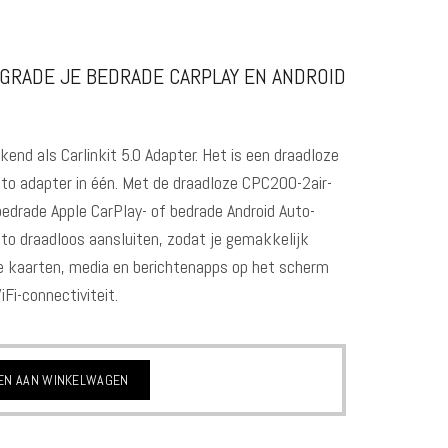
UPGRADE JE BEDRADE CARPLAY EN ANDROID
kend als Carlinkit 5.0 Adapter. Het is een draadloze
uto adapter in één. Met de draadloze CPC200-2air-
edrade Apple CarPlay- of bedrade Android Auto-
to draadloos aansluiten, zodat je gemakkelijk
te kaarten, media en berichtenapps op het scherm
iFi-connectiviteit.
EN AAN WINKELWAGEN