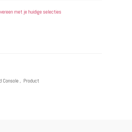
ereen met je huidige selecties
d Console
,
Product