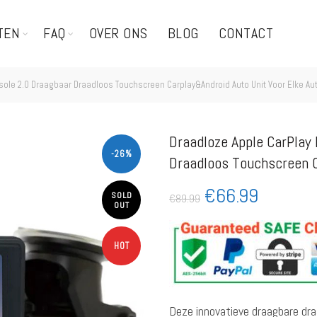
TEN
FAQ
OVER ONS
BLOG
CONTACT
ole 2.0 Draagbaar Draadloos Touchscreen Carplay&Android Auto Unit Voor Elke Au
Draadloze Apple CarPlay
-26%
Draadloos Touchscreen C
€
66.99
SOLD
€
89.99
OUT
HOT
Deze innovatieve draagbare dra