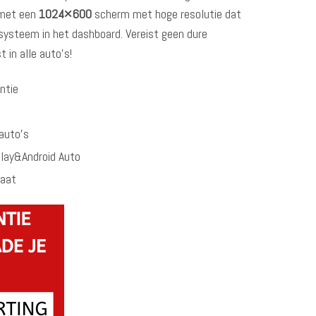
 met een
1024×600
scherm met hoge resolutie dat
systeem in het dashboard. Vereist geen dure
t in alle auto’s!
ntie
 auto’s
play&Android Auto
raat