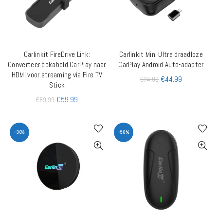
Carlinkit FireDrive Link:
Carlinkit Mini Ultra draadloze
TOEVOEGEN AAN WINKELWAGEN
TOEVOEGEN AAN WINKELWAGEN
Converteer bekabeld CarPlay naar
CarPlay Android Auto-adapter
HDMI voor streaming via Fire TV
€
44.99
€
74.99
Stick
€
59.99
€
89.99
-36%
-50%