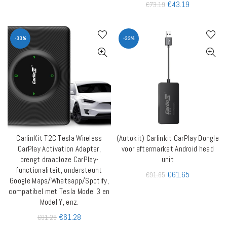
€
43.19
€
73.19
-33%
-33%
CarlinKit T2C Tesla Wireless
(Autokit) Carlinkit CarPlay Dongle
TOEVOEGEN AAN WINKELWAGEN
TOEVOEGEN AAN WINKELWAGEN
CarPlay Activation Adapter,
voor aftermarket Android head
brengt draadloze CarPlay-
unit
functionaliteit, ondersteunt
€
61.65
€
91.65
Google Maps/Whatsapp/Spotify,
compatibel met Tesla Model 3 en
Model Y, enz.
€
61.28
€
91.28