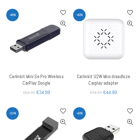
-46%
-40%
Carlinkit Mini Se Pro Wireless
Carlinkit U2W Mini draadloze
TOEVOEGEN AAN WINKELWAGEN
TOEVOEGEN AAN WINKELWAGEN
CarPlay Dongle
Carplay-adapter
€
34.99
€
44.99
€
64.99
€
74.99
-33%
-40%