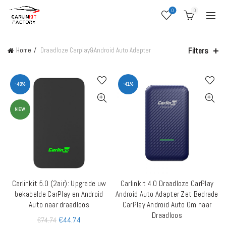
0
0
Filters
Home
Draadloze Carplay&Android Auto Adapter
-40%
-41%
NEW
Carlinkit 5.0 (2air): Upgrade uw
Carlinkit 4.0 Draadloze CarPlay
TOEVOEGEN AAN WINKELWAGEN
TOEVOEGEN AAN WINKELWAGEN
bekabelde CarPlay en Android
Android Auto Adapter Zet Bedrade
Auto naar draadloos
CarPlay Android Auto Om naar
Draadloos
€
44.74
€
74.74