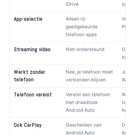
iDrive
syste
App-selectie
Alleen rij-
Volle
goedgekeurde
Play 
telefoon-apps
Streaming video
Niet ondersteund
Onder
bij st
Werkt zonder
Nee, je telefoon moet
Ja, ei
telefoon
verbonden blijven
Wi-Fi
Telefoon vereist
Vereist een telefoon
Werkt
met draadloze
telefo
Android Auto
helem
Ook CarPlay
Gescheiden van
Draai
Android Auto
Andro