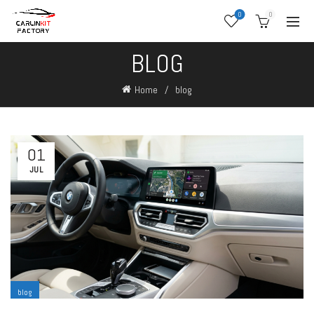
0
0
BLOG
Home
blog
01
JUL
blog