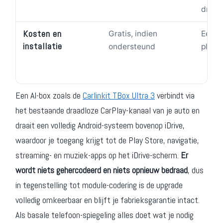
draad
Kosten en
Gratis, indien
Eenma
installatie
ondersteund
plug-
Een AI-box zoals de
Carlinkit TBox Ultra 3
verbindt via
het bestaande draadloze CarPlay-kanaal van je auto en
draait een volledig Android-systeem bovenop iDrive,
waardoor je toegang krijgt tot de Play Store, navigatie,
streaming- en muziek-apps op het iDrive-scherm.
Er
wordt niets gehercodeerd en niets opnieuw bedraad
, dus
in tegenstelling tot module-codering is de upgrade
volledig omkeerbaar en blijft je fabrieksgarantie intact.
Als basale telefoon-spiegeling alles doet wat je nodig