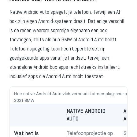
Native Android Auto spiegelt je telefoon, terwijl een AI-
box zijn eigen Android-systeem draait. Dat enige verschil
is de reden waarom sommige eigenaren een box
toevoegen, zelfs als hun BMW al Android Auto heeft.
Telefoon-spiegeling toont een beperkte set rij-
goedgekeurde apps vanaf je handset, terwijl een
standalone Android-box apps rechtstreeks installeert,
inclusief apps die Android Auto nooit toestaat.
Hoe native Android Auto zich verhoudt tot een plug-and-play A
2021 BMW
NATIVE ANDROID
AI BO
AUTO
ANDR
Wat het is
Telefoonprojectie op
Stand