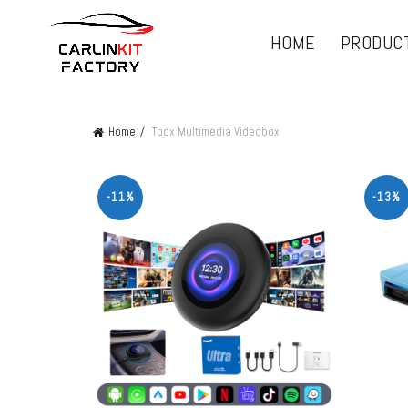
HOME
PRODUC
Home
Tbox Multimedia Videobox
-11%
-13%