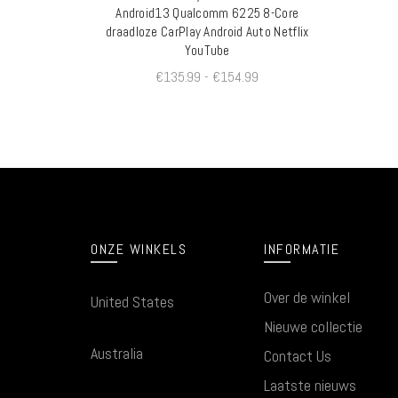
Android13 Qualcomm 6225 8-Core
draadloze CarPlay Android Auto Netflix
YouTube
€
135.99
-
€
154.99
ONZE WINKELS
INFORMATIE
Over de winkel
United States
Nieuwe collectie
Australia
Contact Us
Laatste nieuws