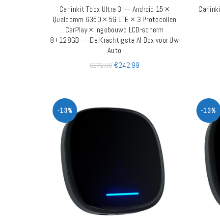
Carlinkit Tbox Ultra 3 — Android 15 ×
Carlink
TOEVOEGEN AAN WINKELWAGEN
Qualcomm 6350 × 5G LTE × 3 Protocollen
CarPlay × Ingebouwd LCD-scherm
8+128GB — De Krachtigste AI Box voor Uw
Auto
€
242.99
€
272.99
-13%
-13%