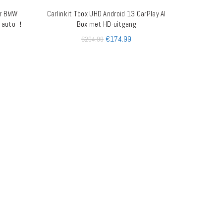
or BMW
Carlinkit Tbox UHD Android 13 CarPlay AI
AGEN
TOEVOEGEN AAN WINKELWAGEN
d auto ！
Box met HD-uitgang
€
174.99
€
204.99