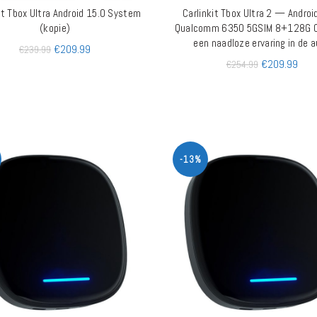
it Tbox Ultra Android 15.0 System
Carlinkit Tbox Ultra 2 — Androi
TOEVOEGEN AAN WINKELWAGEN
TOEVOEGEN AAN WINKELW
(kopie)
Qualcomm 6350 5GSIM 8+128G 
een naadloze ervaring in de 
€
209.99
€
239.99
€
209.99
€
254.99
-13%