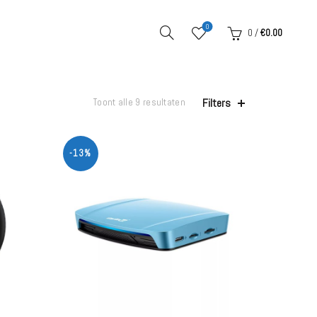
0
0
/
€
0.00
Filters
Toont alle 9 resultaten
-13%