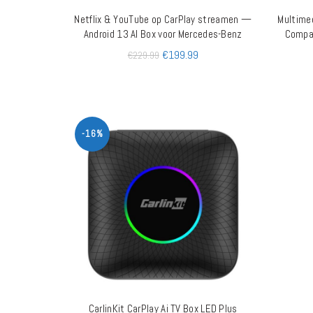
Netflix & YouTube op CarPlay streamen —
Multimed
TOEVOEGEN AAN WINKELWAGEN
Android 13 AI Box voor Mercedes-Benz
Compat
€
199.99
€
229.99
-16%
CarlinKit CarPlay Ai TV Box LED Plus
QUICK SHOP