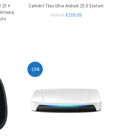
d 15 ×
Carlinkit Tbox Ultra Android 15.0 System
AGEN
TOEVOEGEN AAN WINKELWAGEN
Ontwerp
€
209.99
€
239.99
auto
-15%