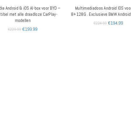
ia Android & iOS AI-box voor BYD –
Multimediadoos Android IOS vo
TOEVOEGEN AAN WINKELWAGEN
TOEVOEGEN AAN WINKELW
ibel met alle draadloze CarPlay-
8+128G . Exclusieve BMW Androi
modellen
€
194.99
€
224.99
€
199.99
€
229.99