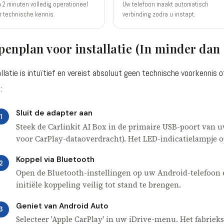
 2 minuten volledig operationeel
Uw telefoon maakt automatisch
 technische kennis.
verbinding zodra u instapt.
penplan voor installatie (In minder dan
llatie is intuïtief en vereist absoluut geen technische voorkennis
:
Sluit de adapter aan
1
Steek de Carlinkit AI Box in de primaire USB-poort van 
voor CarPlay-dataoverdracht). Het LED-indicatielampje op
Koppel via Bluetooth
2
Open de Bluetooth-instellingen op uw Android-telefoon 
initiële koppeling veilig tot stand te brengen.
Geniet van Android Auto
3
Selecteer 'Apple CarPlay' in uw iDrive-menu. Het fabriek