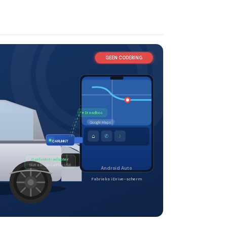
GEEN CODERING
● Draadloos
Google Maps
⌂
✆
♪
CARLiNKiT
Carlinkit-adapter
Sluit aan op CarPlay USB
Android Auto
Fabrieks iDrive-scherm