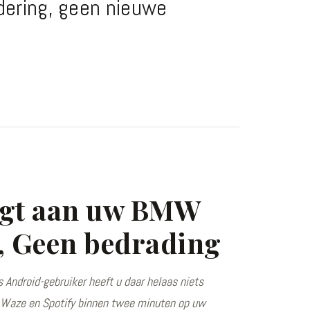
ering, geen nieuwe
egt aan uw BMW
, Geen bedrading
Android-gebruiker heeft u daar helaas niets
, Waze en Spotify binnen twee minuten op uw