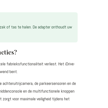
 zak of tas te halen. De adapter onthoudt uw
ncties?
e fabrieksfunctionaliteit verliest. Het iDrive-
ewend bent.
e achteruitrijcamera, de parkeersensoren en de
e middenconsole en de multifunctionele knoppen
 zorgt voor maximale veiligheid tijdens het