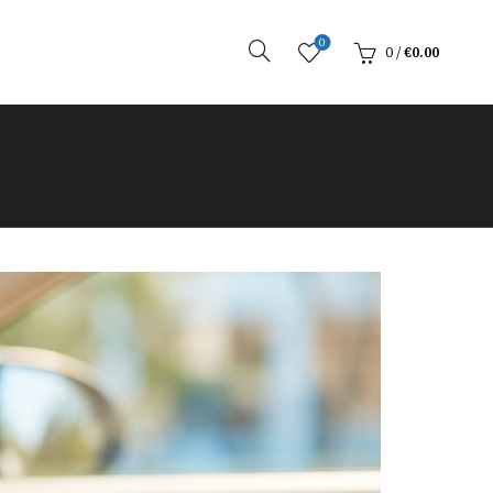
0
0
/
€
0.00