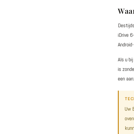
Waar
Destijd
iDrive 
Android
Als u bi
is zond
een aan
TEC
Uw B
over
kunn