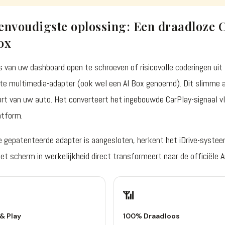
envoudigste oplossing: Een draadloze
ox
ts van uw dashboard open te schroeven of risicovolle coderingen ui
e multimedia-adapter (ook wel een AI Box genoemd). Dit slimme a
rt van uw auto. Het converteert het ingebouwde CarPlay-signaal vl
atform.
e gepatenteerde adapter is aangesloten, herkent het iDrive-systee
het scherm in werkelijkheid direct transformeert naar de officiële A
📶
& Play
100% Draadloos