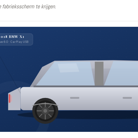
e fabrieksscherm te krijgen.
2018 BMW X1
ve 6.0 · CarPlay USB