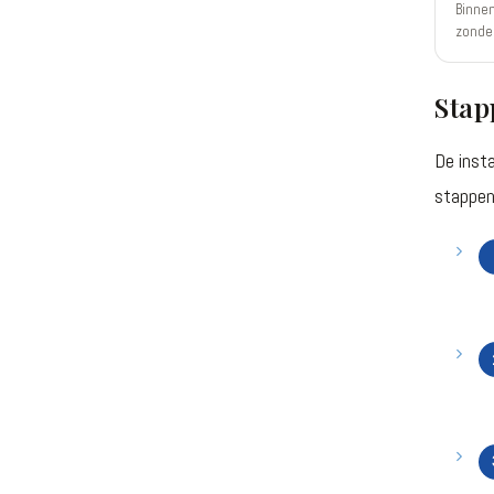
Binnen
zonder
Stap
De insta
stappen