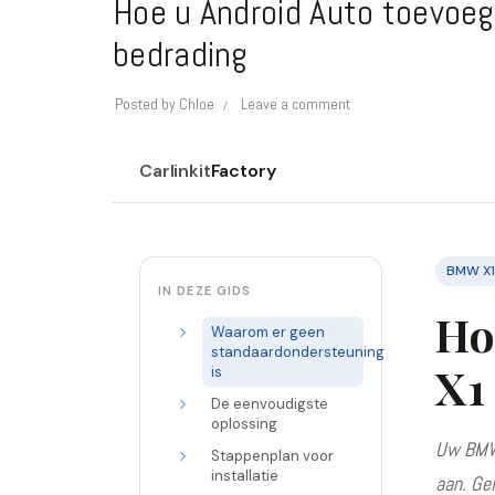
Hoe u Android Auto toevoe
bedrading
Posted by
Chloe
Leave a comment
Carlinkit
Factory
BMW X
IN DEZE GIDS
Ho
Waarom er geen
standaardondersteuning
X1
is
De eenvoudigste
oplossing
Uw BMW 
Stappenplan voor
installatie
aan. Ge