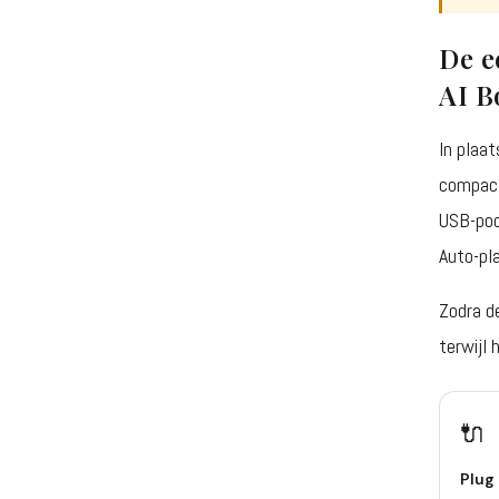
De e
AI B
In plaa
compact
USB-poo
Auto-pl
Zodra d
terwijl 
🔌
Plug 