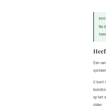
SUC
Na d
toes
Heef
Een van 
systeem
U kunt 
boordco
op het 
rijden.