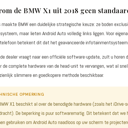
om de BMW X1 uit 2018 geen standaard
s maakte BMW een duidelijke strategische keuze: ze boden exclusie
6-systeem, maar lieten Android Auto volledig links liggen. Voor ei
-telefoon betekent dit dat het geavanceerde infotainmentsysteem 
j de dealer vraagt naar een officiële software-update, zult u horen
er de complete hardware van de head-unit te vervangen, wat al snel 
zienlijk slimmere en goedkopere methode beschikbaar.
HNISCHE OPMERKING
MW X1 beschikt al over de benodigde hardware (zoals het iDrive-
dracht). De beperking is puur softwarematig. Dit betekent dat we
en gebruiken om Android Auto naadloos op uw scherm te projecter