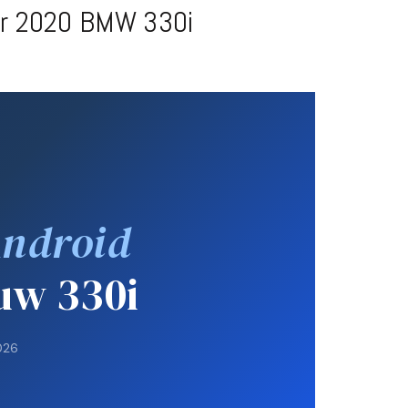
ur 2020 BMW 330i
ndroid
 uw 330i
2026