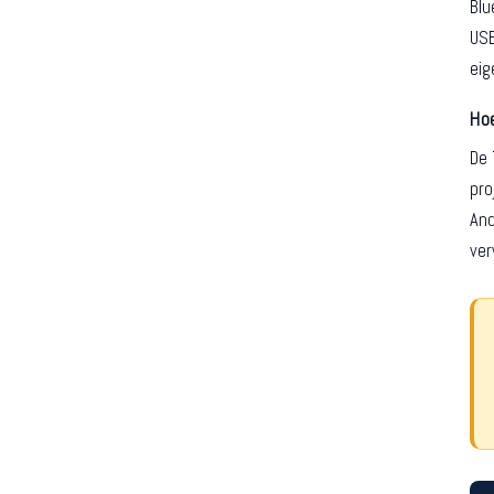
Blu
USB
eig
Ho
De 
pro
And
ver