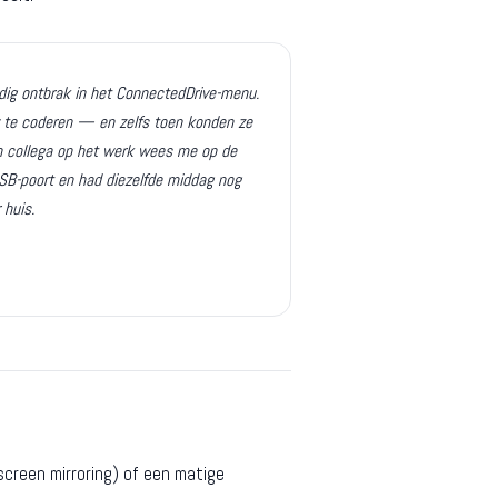
edig ontbrak in het ConnectedDrive-menu.
 te coderen — en zelfs toen konden ze
en collega op het werk wees me op de
USB-poort en had diezelfde middag nog
 huis.
creen mirroring) of een matige