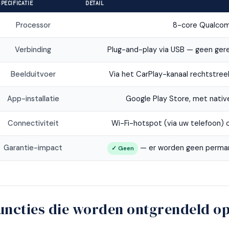
PECIFICATIE
DETAIL
Processor
8-core Qualco
Verbinding
Plug-and-play via USB — geen ge
Beelduitvoer
Via het CarPlay-kanaal rechtstre
App-installatie
Google Play Store, met nati
Connectiviteit
Wi-Fi-hotspot (via uw telefoon) 
Garantie-impact
— er worden geen perman
✓ Geen
uncties die worden ontgrendeld op