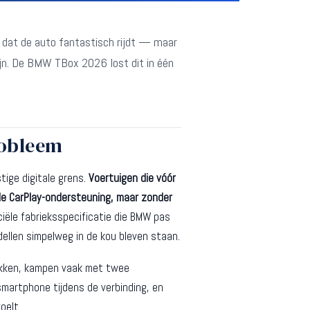
 dat de auto fantastisch rijdt — maar
ijn. De BMW TBox 2026 lost dit in één
robleem
tige digitale grens.
Voertuigen die vóór
le CarPlay-ondersteuning, maar zonder
ële fabrieksspecificatie die BMW pas
ellen simpelweg in de kou bleven staan.
hikken, kampen vaak met twee
smartphone tijdens de verbinding, en
oelt.