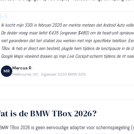
Ik kocht mijn 330i in februari 2020 en merkte meteen dat Android Auto voll
De dealer vroeg maar liefst €435 (ongeveer $480) om de head-unit opnieuw
niet garanderen dat het stabiel zou werken met mijn specifieke telefoon. E
TBox. Ik heb er direct een besteld, plugde hem tijdens de lunchpauze in de 
Google Maps vloeiend draaien op mijn Live Cockpit-scherm tijdens de rit naar
Marcus R.
MR
Melbourne, VIC · Eigenaar 2020 BMW 330i
at is de BMW TBox 2026?
BMW TBox 2026 is geen eenvoudige adapter voor schermspiegeling (s