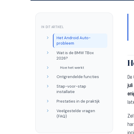
IN DIT ARTIKEL
Het Android Auto-
probleem
Wat is de BMW TBox
2026?
H
Hoe het werkt
De 
Ontgrendelde functies
jul
Stap-voor-stap
installatie
eni
Prestaties in de praktijk
lat
Veelgestelde vragen
Zel
(FAQ)
har
inc