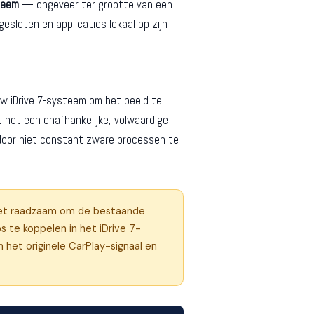
teem
— ongeveer ter grootte van een
sloten en applicaties lokaal op zijn
uw iDrive 7-systeem om het beeld te
 het een onafhankelijke, volwaardige
rdoor niet constant zware processen te
s het raadzaam om de bestaande
s te koppelen in het iDrive 7-
het originele CarPlay-signaal en