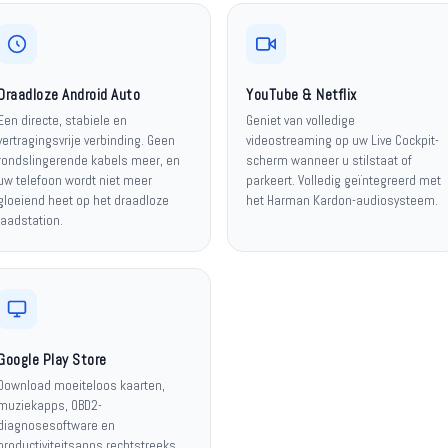
Draadloze Android Auto
YouTube & Netflix
Een directe, stabiele en
Geniet van volledige
vertragingsvrije verbinding. Geen
videostreaming op uw Live Cockpit-
rondslingerende kabels meer, en
scherm wanneer u stilstaat of
uw telefoon wordt niet meer
parkeert. Volledig geïntegreerd met
gloeiend heet op het draadloze
het Harman Kardon-audiosysteem.
laadstation.
Google Play Store
Download moeiteloos kaarten,
muziekapps, OBD2-
diagnosesoftware en
productiviteitsapps rechtstreeks