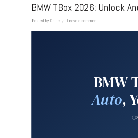
BMW TBox 2026: Unlock And
Posted by
Chloe
Leave a comment
BMW T
Auto
, 