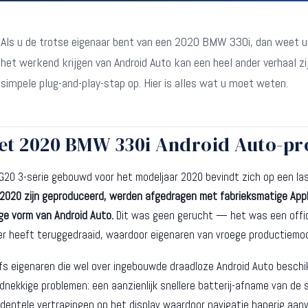
Als u de trotse eigenaar bent van een 2020 BMW 330i, dan weet u
het werkend krijgen van Android Auto kan een heel ander verhaal z
simpele plug-and-play-stap op. Hier is alles wat u moet weten.
et 2020 BMW 330i Android Auto-p
G20 3-serie gebouwd voor het modeljaar 2020 bevindt zich op een las
i 2020 zijn geproduceerd, werden afgedragen met fabrieksmatige App
ge vorm van Android Auto.
Dit was geen gerucht — het was een offici
er heeft teruggedraaid, waardoor eigenaren van vroege productiemod
fs eigenaren die wel over ingebouwde draadloze Android Auto besc
dnekkige problemen: een aanzienlijk snellere batterij-afname van de 
identele vertragingen op het display waardoor navigatie haperig aanv