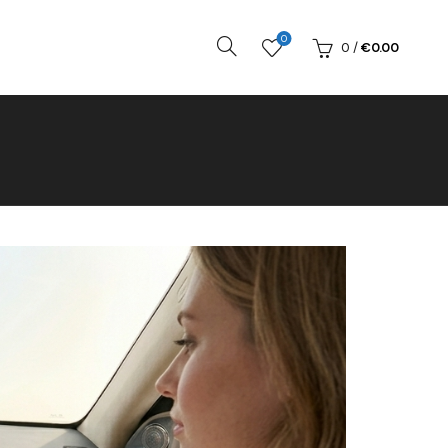
0
0
/
€
0.00