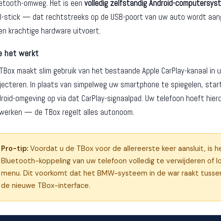
etooth-omweg. Het is een
volledig zelfstandig Android-computersys
-stick — dat rechtstreeks op de USB-poort van uw auto wordt aange
en krachtige hardware uitvoert.
e het werkt
TBox maakt slim gebruik van het bestaande Apple CarPlay-kanaal in 
jecteren. In plaats van simpelweg uw smartphone te spiegelen, start
roid-omgeving op via dat CarPlay-signaalpad. Uw telefoon hoeft hie
werken — de TBox regelt alles autonoom.
Pro-tip:
Voordat u de TBox voor de allereerste keer aansluit, i
Bluetooth-koppeling van uw telefoon volledig te verwijderen of lo
menu. Dit voorkomt dat het BMW-systeem in de war raakt tussen 
de nieuwe TBox-interface.