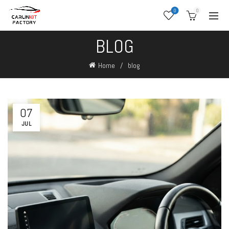
0
0
BLOG
Home
blog
07
JUL