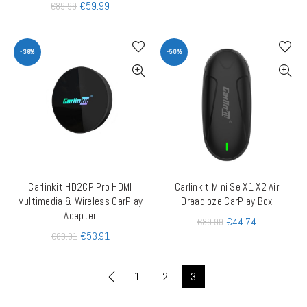
€
59.99
€
89.99
-36%
-50%
Carlinkit HD2CP Pro HDMI
Carlinkit Mini Se X1 X2 Air
TOEVOEGEN AAN WINKELWAGEN
QUICK SHOP
Multimedia & Wireless CarPlay
Draadloze CarPlay Box
Adapter
€
44.74
€
89.99
€
53.91
€
83.91
1
2
3