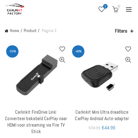
0
0
Filters
Home
Product
Pagina 3
-33%
-40%
Carlinkit FireDrive Link:
Carlinkit Mini Ultra draadloze
TOEVOEGEN AAN WINKELWAGEN
TOEVOEGEN AAN WINKELWAGEN
Converteer bekabeld CarPlay naar
CarPlay Android Auto-adapter
HDMI voor streaming via Fire TV
€
44.99
€
74.99
Stick